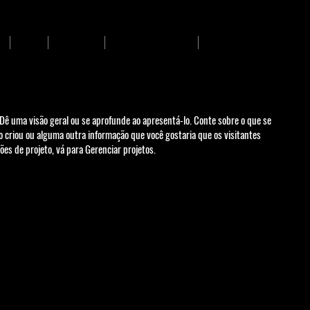
OCD
Formação
Produção Científica
Parceiros
. Dê uma visão geral ou se aprofunde ao apresentá-lo. Conte sobre o que se
 o criou ou alguma outra informação que você gostaria que os visitantes
es de projeto, vá para Gerenciar projetos.