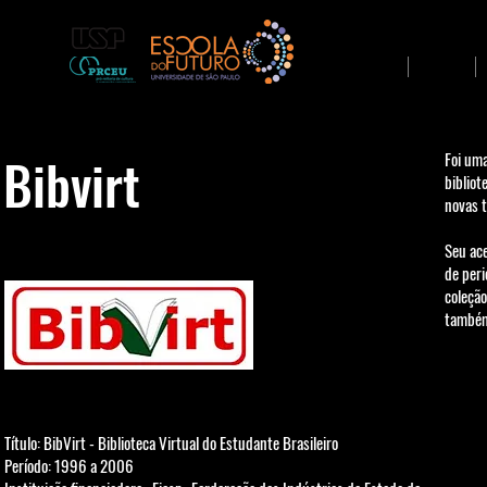
Início
Sobre
Bibvirt
Foi uma
bibliot
novas 
Seu ace
de peri
coleção
também 
Título: ​BibVirt - Biblioteca Virtual do Estudante Brasileiro
Período: 1996 a 2006