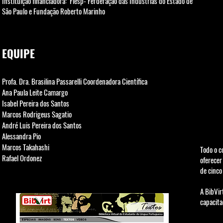
Instituição financiadora: Fiesp- Ferderação das Indústrias do Estado de
Sâo Paulo e Fundação Roberto Marinho
​EQUIPE
Profa. Dra. Brasilina Passarelli Coordenadora Científica
Ana Paula Leite Camargo
Isabel Pereira dos Santos
Marcos Rodrigeus Sagatio
André Luis Pereira dos Santos
Alessandra Pio
Marcos Takahashi
Todo o c
Rafael Ordonez
oferecer
de cinco
A BibVir
capacita