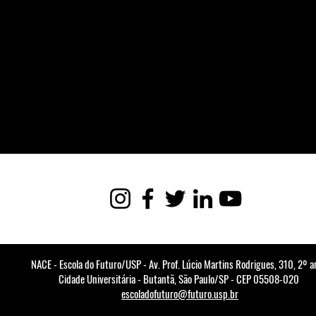
Sou um parágrafo. Clique aqui para adicionar e
editar seu próprio texto. É fácil.
NACE - Escola do Futuro/USP - Av. Prof. Lúcio Martins Rodrigues, 310, 2º a
Cidade Universitária - Butantã, São Paulo/SP - CEP 05508-020
escoladofuturo@futuro.usp.br