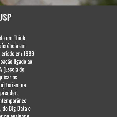
 USP
ado um Think
eferência em
i criado em 1989
cação ligado ao
A (Escola do
uisar os
to) teriam na
aprender.
ontemporâneo
, do Big Data e
os no ensinar e