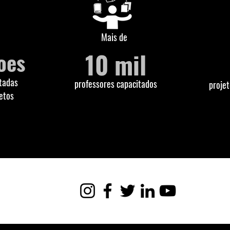
Mais de
10 mil
oes
tadas
professores capacitados
proje
etos
Sou um parágrafo. Clique aqui para adicionar e
editar seu próprio texto. É fácil.